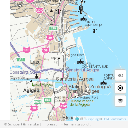
RO
©
Toursprung
©
OSM Contributors
© Schubert & Franzke |
Impressum - Termeni și condiții